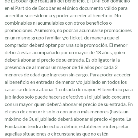
de Escobar que realizará del beneficio. El DNI con domicilio
en el Partido de Escobar es el único documento válido para
acreditar su residencia y poder acceder al beneficio. No
combinables ni acumulables con otros beneficios o
promociones. Asimismo, no podrán acumularse promociones
en un mismo grupo familiar y/o ticket, de manera que el
comprador deberá optar por una sola promoción. El menor
deberá estar acompañado por un mayor de 18 años, quien
Á A CONSERVAR EL CIERVO DE LO
deberá abonar el precio de su entrada. Es obligatoria la
ANOS
presencia de al menos un mayor de 18 años por cada 3
GUSTARÍA TRABAJAR EN UN LUGAR
menores de edad que ingresen sin cargo. Para poder acceder
 dapibus in, viverra quis, feugiat a, tellus. Phasrutrum. Aenean impe
 CONTACTO CON LA NATURALEZA? 
al beneficio en entradas de menor y/o jubilado en todos los
ies nisi vel augue.
casos se deberá abonar 1 entrada de mayor. El beneficio para
TAMOS A SUMARTE A NUESTRO EQU
jubilados solo puede hacerse efectivo si el jubilado concurre
ECIMIENTO, PODRÁS VISITAR EL BIOPARQUE CUANDO Q
con un mayor, quien deberá abonar el precio de su entrada. En
REGIST
el caso de concurrir solo o con uno o más menores (hasta un
máximo de 3), el jubilado deberá abonar el precio vigente. La
COLABORÁ
Fundación tendrá derecho a definir, establecer e interpretar
aquellas situaciones o circunstancias que no estén