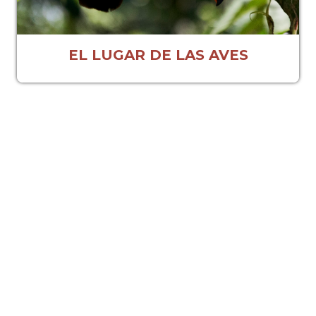
EL LUGAR DE LAS AVES
 ÚNICO
iet. Eti
¡TE
IPO!
IERAS!
ATE AHORA
LABORÁ