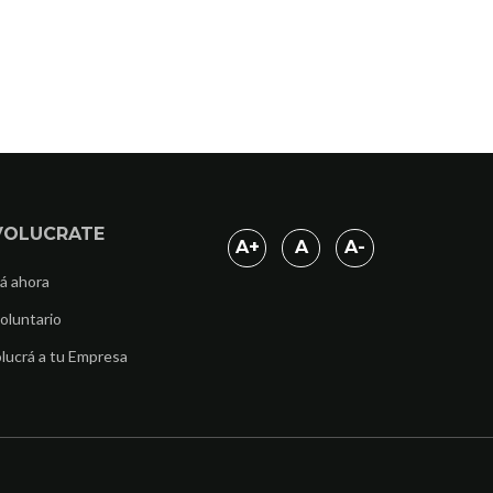
VOLUCRATE
A
+
A
A
-
á ahora
oluntario
lucrá a tu Empresa