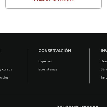
N
CONSERVACIÓN
IN
Especies
Don
y cursos
Ecosistemas
Sé v
ocales
Invo