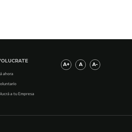
VOLUCRATE
A
+
A
A
-
á ahora
oluntario
lucrá a tu Empresa