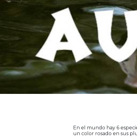
AYUDÁ
PANT
¿TE G
Lorem ante, d
Y EN 
Etiam ultrici
INVIT
¡EN AGADE
En el mundo hay 6 especie
un color rosado en sus pl