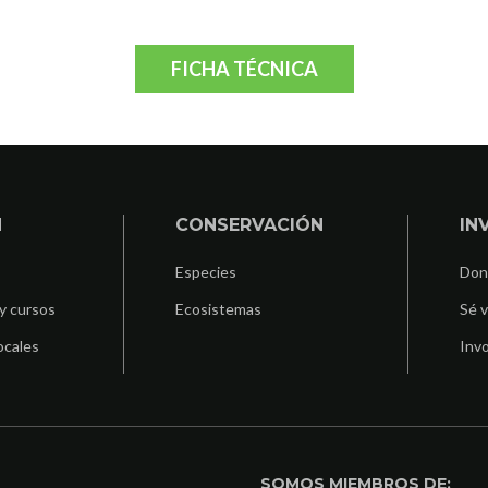
FICHA TÉCNICA
N
CONSERVACIÓN
IN
Especies
Don
y cursos
Ecosistemas
Sé v
ocales
Invo
SOMOS MIEMBROS DE: