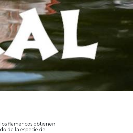
 ÚNICO
iet. Eti
¡TE
IPO!
IERAS!
ATE AHORA
LABORÁ
los flamencos obtienen
do de la especie de